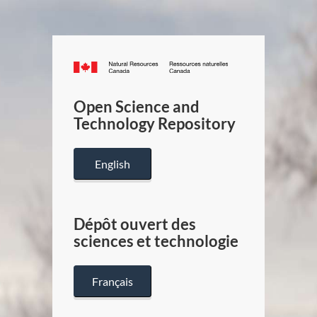
Canada.ca
/
Gouverneme
Open Science and
du
Technology Repository
Canada
English
Dépôt ouvert des
sciences et technologie
Français