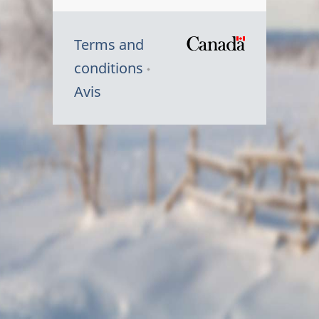
Terms and
/
conditions
Symbole
Avis
du
gouvernem
du
Canada