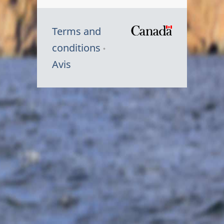
Terms and
/
conditions
Symbole
Avis
du
gouvernem
du
Canada