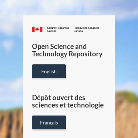
Canada.ca
/
Gouverneme
Open Science and
du
Technology Repository
Canada
English
Dépôt ouvert des
sciences et technologie
Français