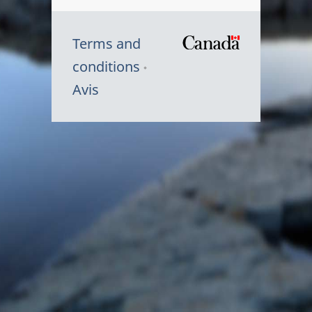
Terms and
/
conditions
Symbole
Avis
du
gouvernem
du
Canada