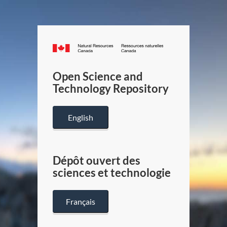
Canada.ca
/
Gouverneme
Open Science and
du
Technology Repository
Canada
English
Dépôt ouvert des
sciences et technologie
Français