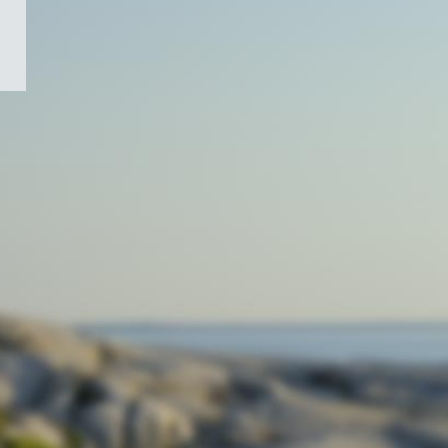
/
Symbole
du
gouvernement
du
Canada