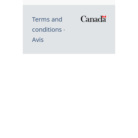
Terms and
/
conditions
Symbole
Avis
du
gouvernem
du
Canada