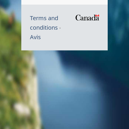
Terms and
/
conditions
Symbole
Avis
du
gouvernem
du
Canada