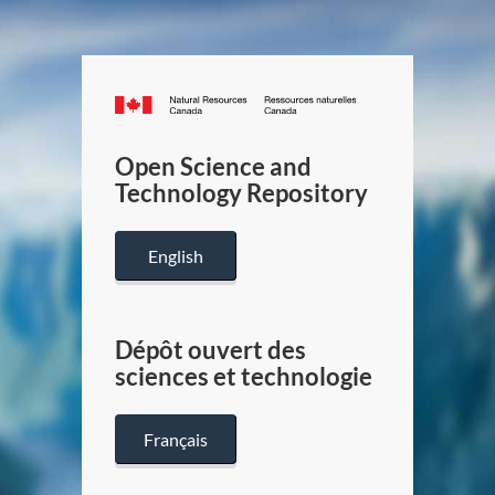
Canada.ca
/
Gouverneme
Open Science and
du
Technology Repository
Canada
English
Dépôt ouvert des
sciences et technologie
Français