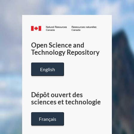
Canada.ca
/
Gouverneme
Open Science and
du
Technology Repository
Canada
English
Dépôt ouvert des
sciences et technologie
Français