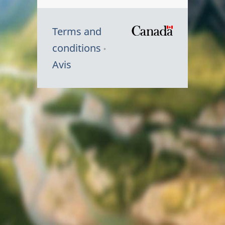
Terms and
/
conditions
Symbole
Avis
du
gouvernem
du
Canada