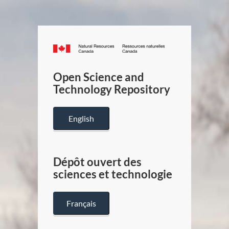
Canada.ca
/
Gouverneme
Open Science and
du
Technology Repository
Canada
English
Dépôt ouvert des
sciences et technologie
Français