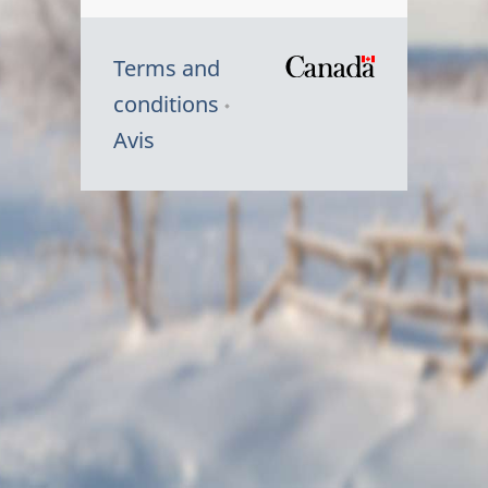
Terms and
/
conditions
Symbole
Avis
du
gouvernem
du
Canada