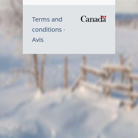
Terms and
/
conditions
Symbole
Avis
du
gouvernem
du
Canada