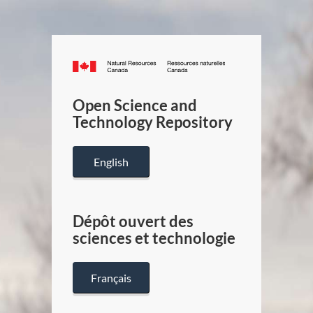
Canada.ca
/
Gouverneme
Open Science and
du
Technology Repository
Canada
English
Dépôt ouvert des
sciences et technologie
Français