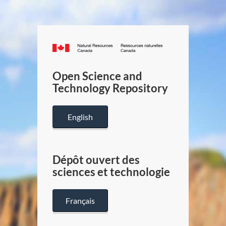
Canada.ca
/
Gouverneme
Open Science and
du
Technology Repository
Canada
English
Dépôt ouvert des
sciences et technologie
Français