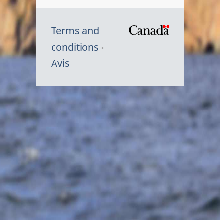
Terms and
/
conditions
Symbole
Avis
du
gouvernem
du
Canada