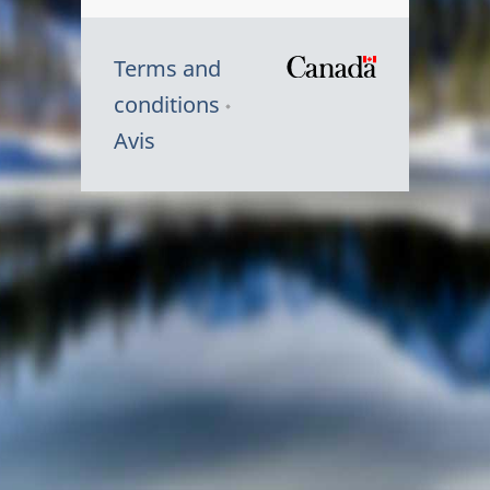
Terms and
/
conditions
Symbole
Avis
du
gouvernem
du
Canada