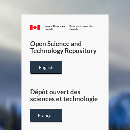
Canada.ca
/
Gouverneme
Open Science and
du
Technology Repository
Canada
English
Dépôt ouvert des
sciences et technologie
Français