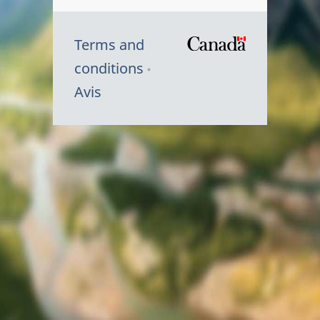
Terms and
/
conditions
Symbole
Avis
du
gouvernem
du
Canada