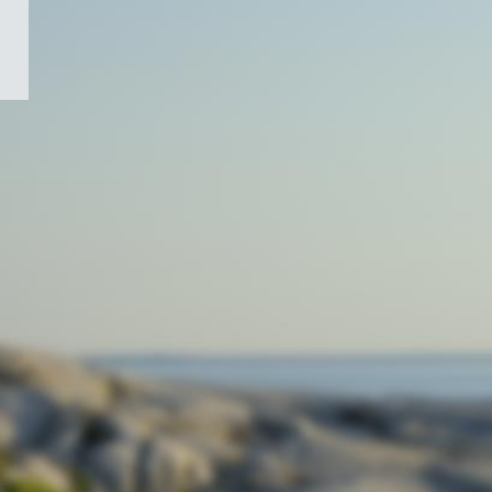
/
Symbole
du
gouvernement
du
Canada