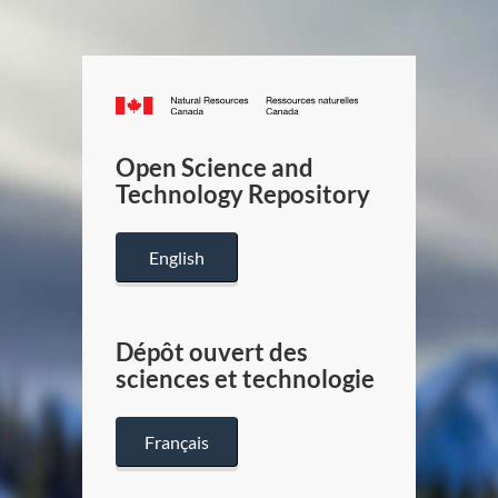
Canada.ca
/
Gouverneme
Open Science and
du
Technology Repository
Canada
English
Dépôt ouvert des
sciences et technologie
Français