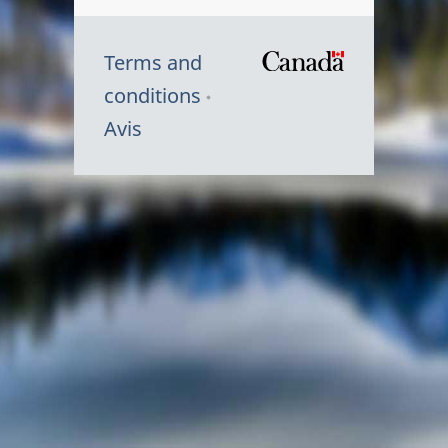
Terms and
/
conditions
Symbole
Avis
du
gouvernem
du
Canada