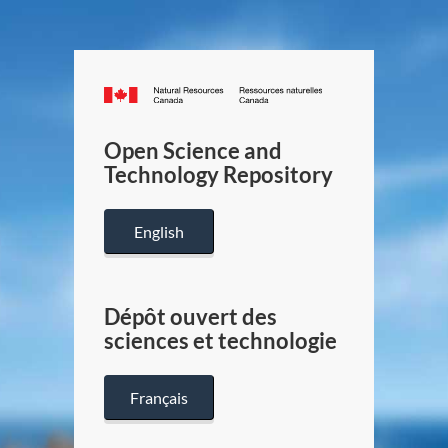
Canada.ca
/
Gouverneme
Open Science and
du
Technology Repository
Canada
English
Dépôt ouvert des
sciences et technologie
Français