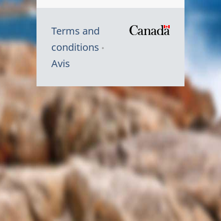
Terms and
/
conditions
Symbole
Avis
du
gouvernem
du
Canada