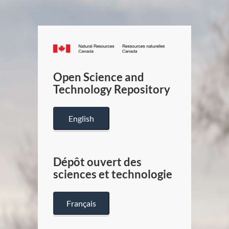
Canada.ca
/
Gouverneme
Open Science and
du
Technology Repository
Canada
English
Dépôt ouvert des
sciences et technologie
Français