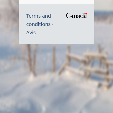
Terms and
/
conditions
Symbole
Avis
du
gouvernem
du
Canada