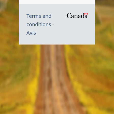
Terms and
/
conditions
Symbole
Avis
du
gouvernem
du
Canada