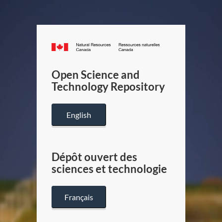
Canada.ca
/
Gouverneme
Open Science and
du
Technology Repository
Canada
English
Dépôt ouvert des
sciences et technologie
Français