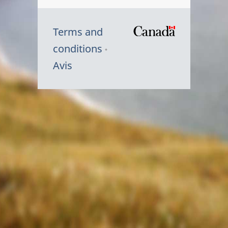
Terms and
/
conditions
Symbole
Avis
du
gouvernem
du
Canada