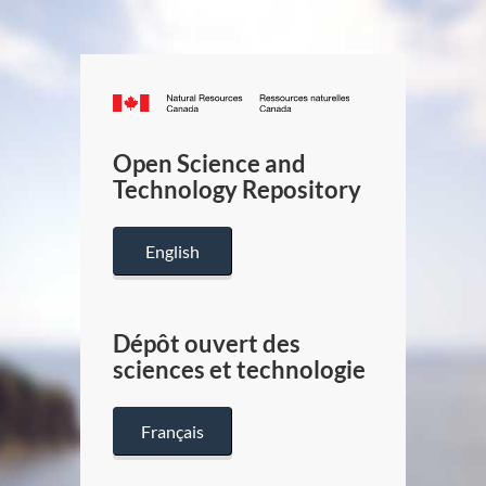
Canada.ca
/
Gouverneme
Open Science and
du
Technology Repository
Canada
English
Dépôt ouvert des
sciences et technologie
Français