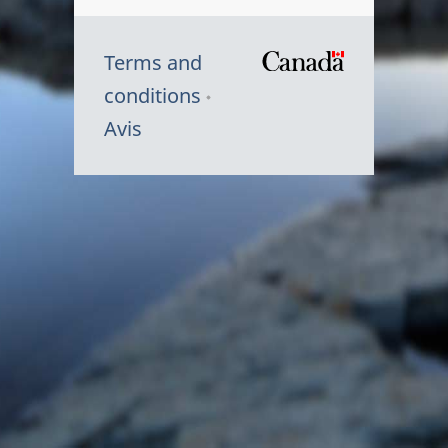
Terms and
/
conditions
Symbole
Avis
du
gouvernem
du
Canada