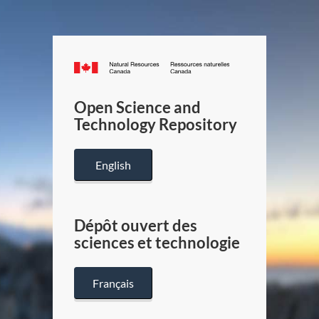
Canada.ca
/
Gouverneme
Open Science and
du
Technology Repository
Canada
English
Dépôt ouvert des
sciences et technologie
Français