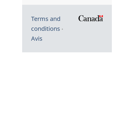
Terms and
/
conditions
Symbole
Avis
du
gouvernem
du
Canada