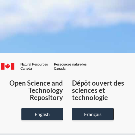
Canada.ca
/
Gouvernement
Open Science and
Dépôt ouvert des
du
Technology
sciences et
Canada
Repository
technologie
English
Français