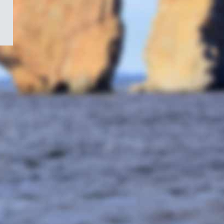
/
Symbole
du
gouvernement
du
Canada