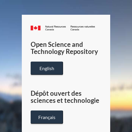
Canada.ca
/
Gouverneme
Open Science and
du
Technology Repository
Canada
English
Dépôt ouvert des
sciences et technologie
Français