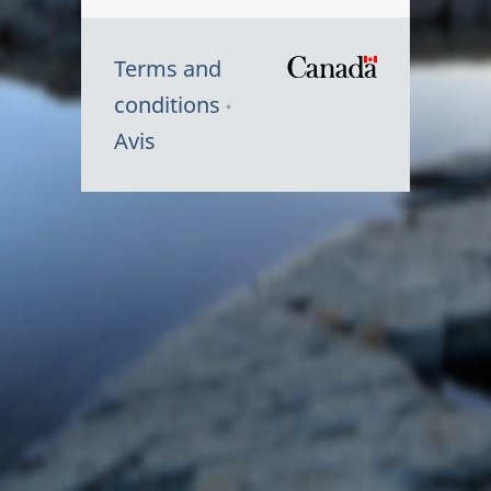
Terms and
/
conditions
Symbole
Avis
du
gouvernem
du
Canada