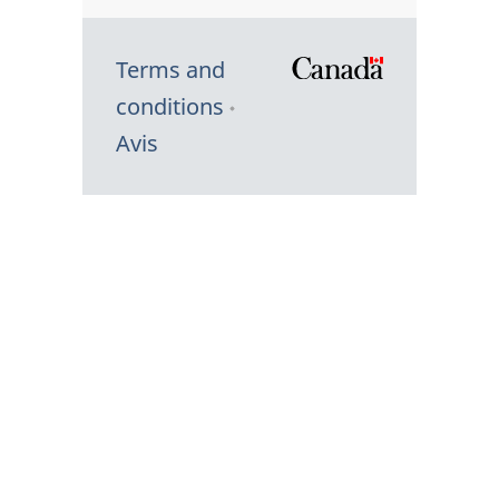
Terms and
/
conditions
Symbole
Avis
du
gouvernem
du
Canada