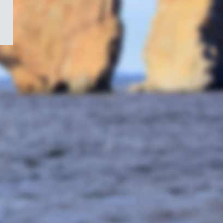
/
Symbole
du
gouvernement
du
Canada