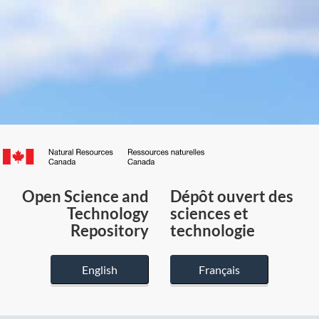
Canada.ca
/
Gouvernement
Open Science and
Dépôt ouvert des
du
Technology
sciences et
Canada
Repository
technologie
English
Français