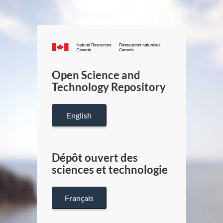
Canada.ca
/
Gouverneme
Open Science and
du
Technology Repository
Canada
English
Dépôt ouvert des
sciences et technologie
Français