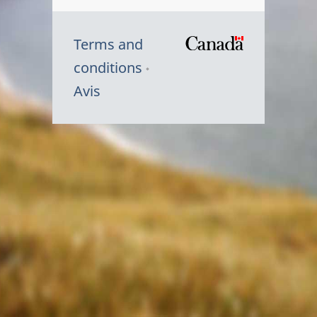
Terms and
/
conditions
Symbole
Avis
du
gouvernem
du
Canada