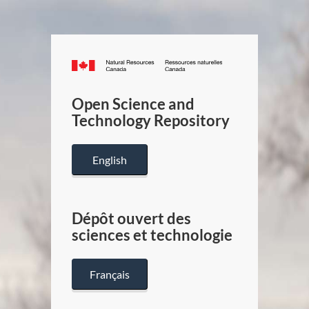
Canada.ca
/
Gouverneme
Open Science and
du
Technology Repository
Canada
English
Dépôt ouvert des
sciences et technologie
Français