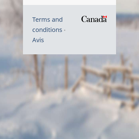
Terms and
/
conditions
Symbole
Avis
du
gouvernem
du
Canada