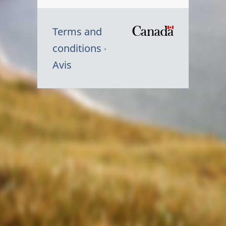
Terms and
/
conditions
Symbole
Avis
du
gouvernem
du
Canada