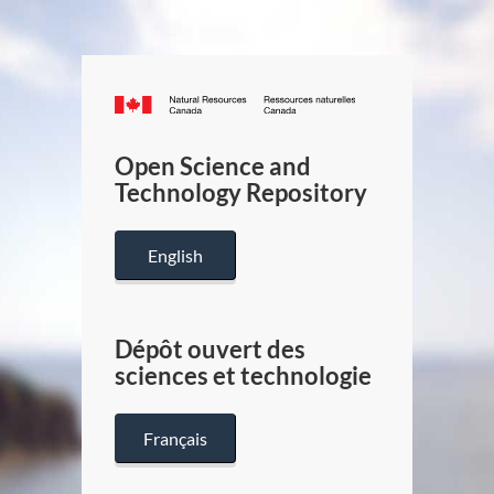
Canada.ca
/
Gouverneme
Open Science and
du
Technology Repository
Canada
English
Dépôt ouvert des
sciences et technologie
Français