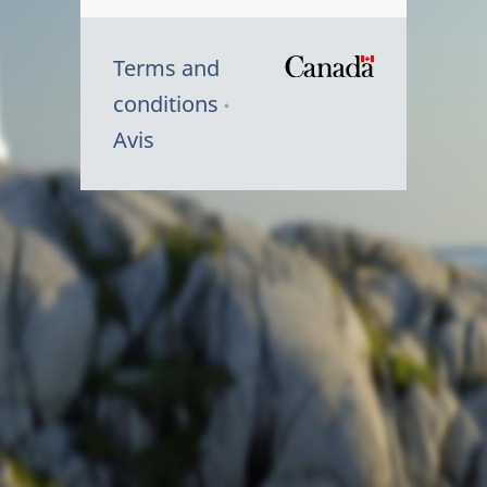
Terms and
/
conditions
Symbole
Avis
du
gouvernem
du
Canada