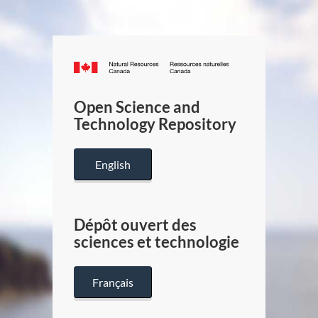
Canada.ca
/
Gouverneme
Open Science and
du
Technology Repository
Canada
English
Dépôt ouvert des
sciences et technologie
Français