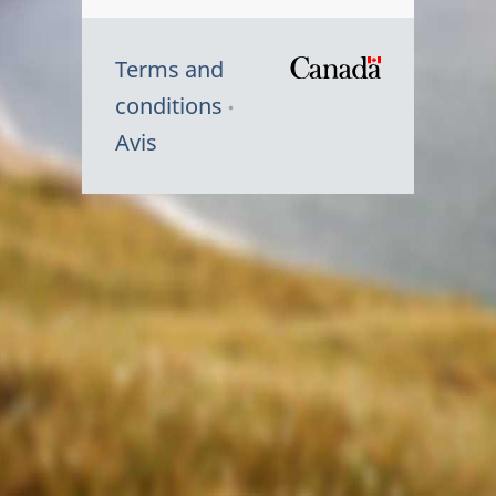
Terms and
/
conditions
Symbole
Avis
du
gouvernem
du
Canada