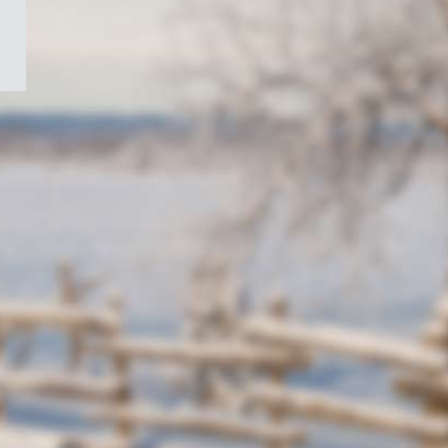
/
Symbole
du
gouvernement
du
Canada