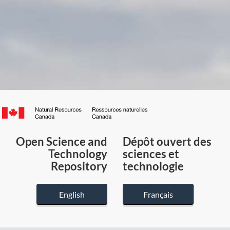
Canada.ca
/
Gouvernement
Open Science and
Dépôt ouvert des
du
Technology
sciences et
Canada
Repository
technologie
English
Français