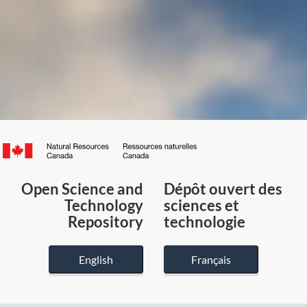
Canada.ca
/
Gouvernement
Open Science and
Dépôt ouvert des
du
Technology
sciences et
Canada
Repository
technologie
English
Français