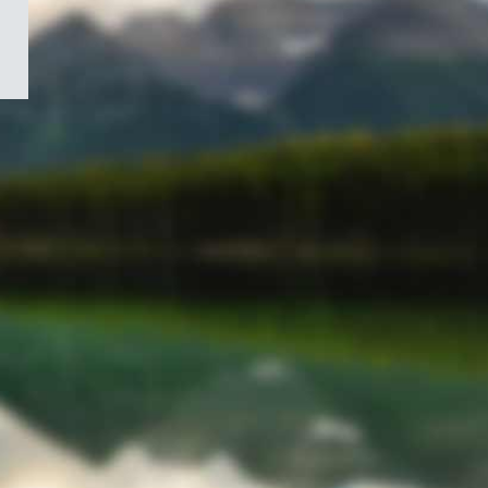
/
Symbole
du
gouvernement
du
Canada