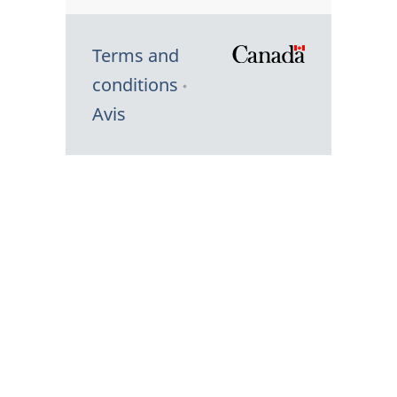
Terms and
/
conditions
Symbole
Avis
du
gouvernem
du
Canada