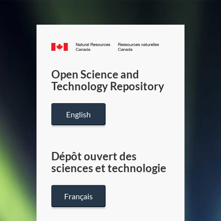
Canada.ca
/
Gouverneme
Open Science and
du
Technology Repository
Canada
English
Dépôt ouvert des
sciences et technologie
Français