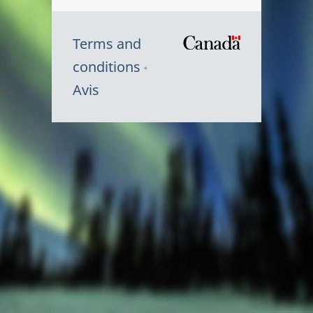
Terms and
/
conditions
Symbole
Avis
du
gouvernem
du
Canada