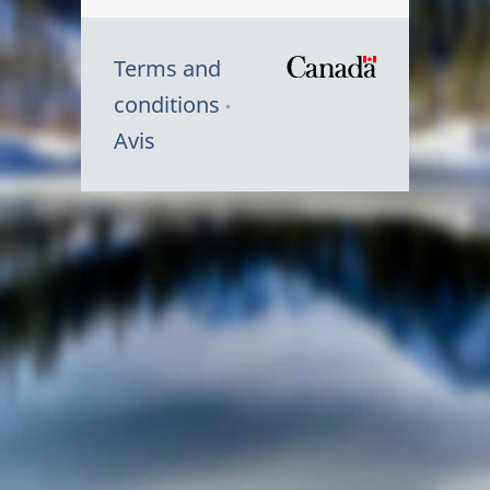
Terms and
/
conditions
Symbole
Avis
du
gouvernem
du
Canada