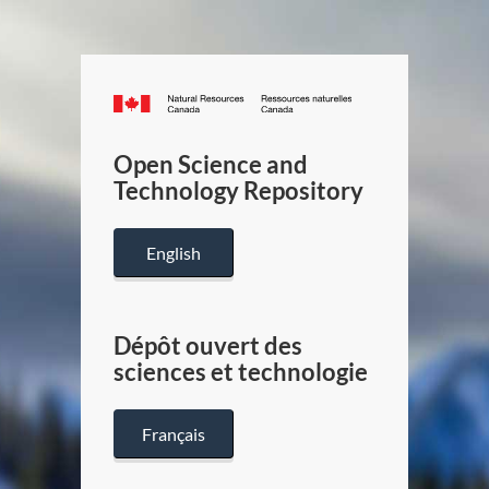
Canada.ca
/
Gouverneme
Open Science and
du
Technology Repository
Canada
English
Dépôt ouvert des
sciences et technologie
Français