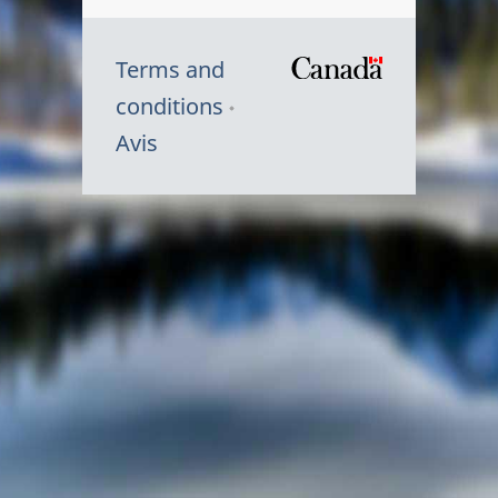
Terms and
/
conditions
Symbole
Avis
du
gouvernem
du
Canada