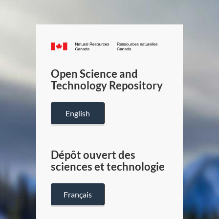
Canada.ca
/
Gouverneme
Open Science and
du
Technology Repository
Canada
English
Dépôt ouvert des
sciences et technologie
Français