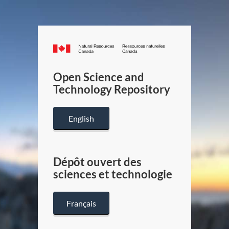
Canada.ca
/
Gouverneme
Open Science and
du
Technology Repository
Canada
English
Dépôt ouvert des
sciences et technologie
Français