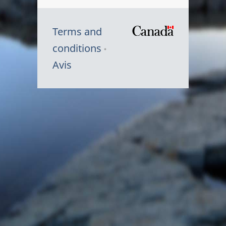
Terms and
/
conditions
Symbole
Avis
du
gouvernem
du
Canada