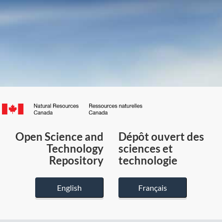
Canada.ca
/
Gouvernement
Open Science and
Dépôt ouvert des
du
Technology
sciences et
Canada
Repository
technologie
English
Français