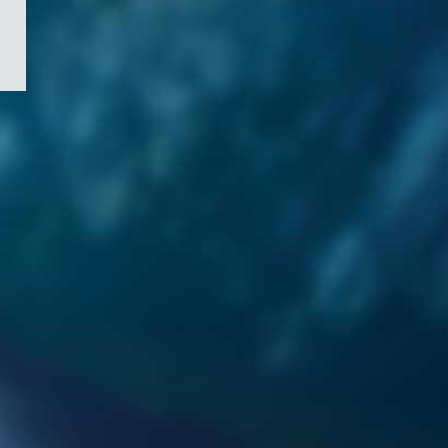
/
Symbole
du
gouvernement
du
Canada