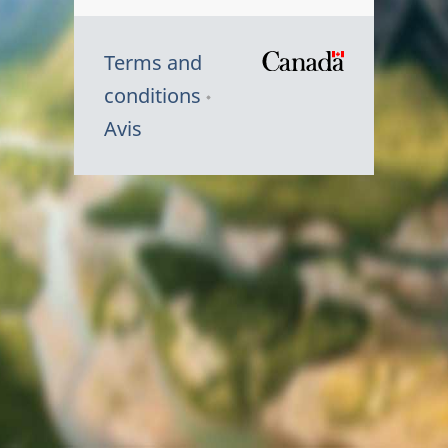
Terms and
/
conditions
Symbole
Avis
du
gouvernem
du
Canada