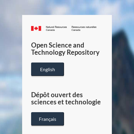
Canada.ca
/
Gouverneme
Open Science and
du
Technology Repository
Canada
English
Dépôt ouvert des
sciences et technologie
Français