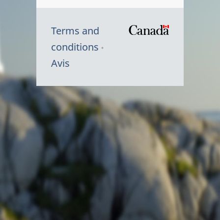
Terms and
/
conditions
Symbole
Avis
du
gouvernem
du
Canada