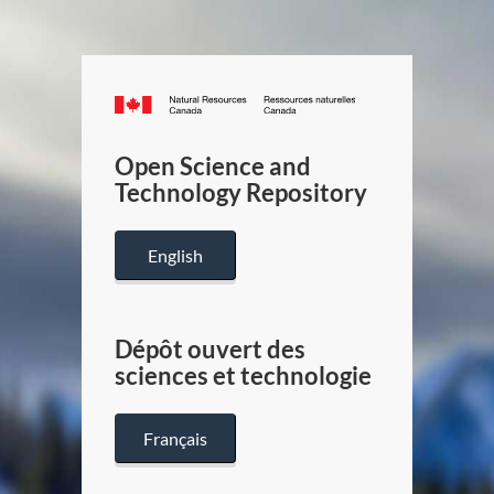
Canada.ca
/
Gouverneme
Open Science and
du
Technology Repository
Canada
English
Dépôt ouvert des
sciences et technologie
Français