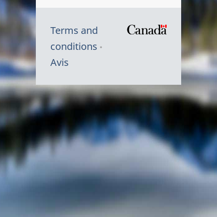
Terms and
/
conditions
Symbole
Avis
du
gouvernem
du
Canada