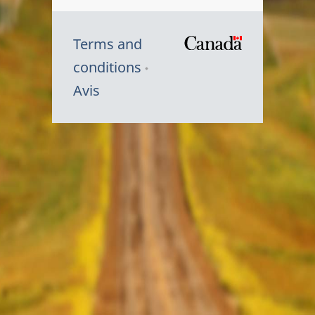
Terms and
/
conditions
Symbole
Avis
du
gouvernem
du
Canada