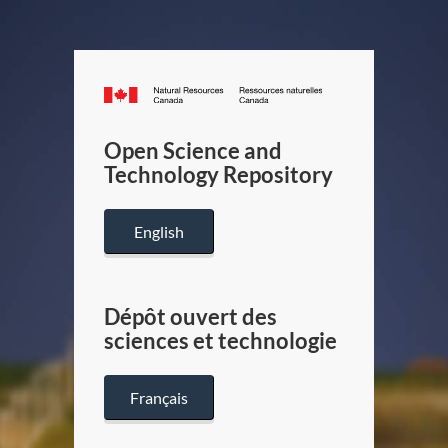
Canada.ca
/
Gouverneme
Open Science and
du
Technology Repository
Canada
English
Dépôt ouvert des
sciences et technologie
Français