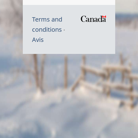
Terms and
/
conditions
Symbole
Avis
du
gouvernem
du
Canada