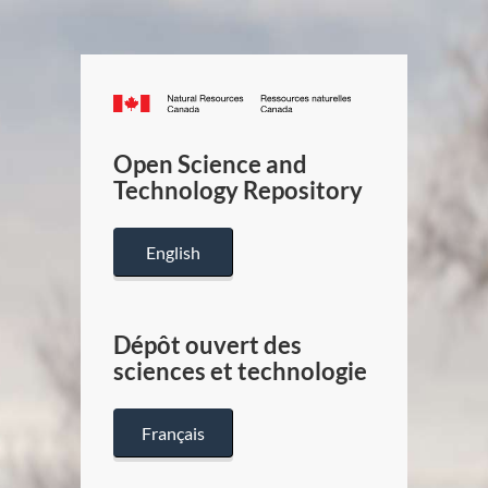
Canada.ca
/
Gouverneme
Open Science and
du
Technology Repository
Canada
English
Dépôt ouvert des
sciences et technologie
Français