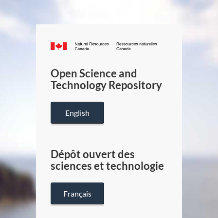
Canada.ca
/
Gouverneme
Open Science and
du
Technology Repository
Canada
English
Dépôt ouvert des
sciences et technologie
Français