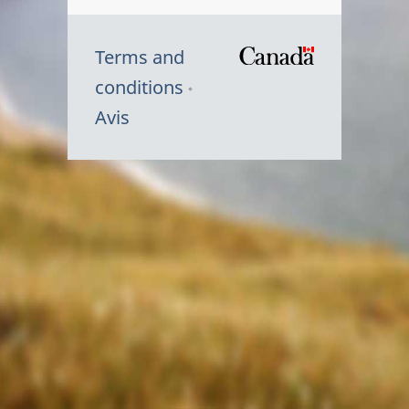
Terms and
/
conditions
Symbole
Avis
du
gouvernem
du
Canada