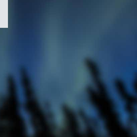
/
Symbole
du
gouvernement
du
Canada