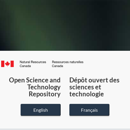
Canada.ca
/
Gouvernement
Open Science and
Dépôt ouvert des
du
Technology
sciences et
Canada
Repository
technologie
English
Français