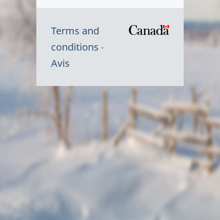
Terms and
/
conditions
Symbole
Avis
du
gouvernem
du
Canada