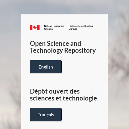
Canada.ca
/
Gouverneme
Open Science and
du
Technology Repository
Canada
English
Dépôt ouvert des
sciences et technologie
Français