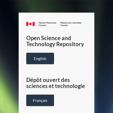
Canada.ca
/
Gouverneme
Open Science and
du
Technology Repository
Canada
English
Dépôt ouvert des
sciences et technologie
Français