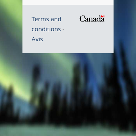
Terms and
/
conditions
Symbole
Avis
du
gouvernem
du
Canada