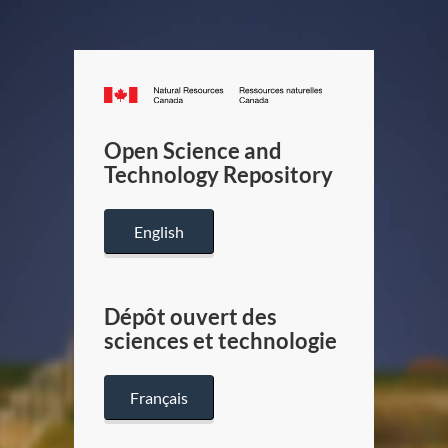
Canada.ca
/
Gouverneme
Open Science and
du
Technology Repository
Canada
English
Dépôt ouvert des
sciences et technologie
Français