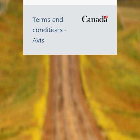
Terms and
/
conditions
Symbole
Avis
du
gouvernem
du
Canada