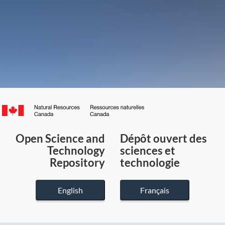
Canada.ca
/
Gouvernement
Open Science and
Dépôt ouvert des
du
Technology
sciences et
Canada
Repository
technologie
English
Français