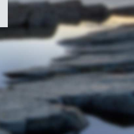
/
Symbole
du
gouvernement
du
Canada