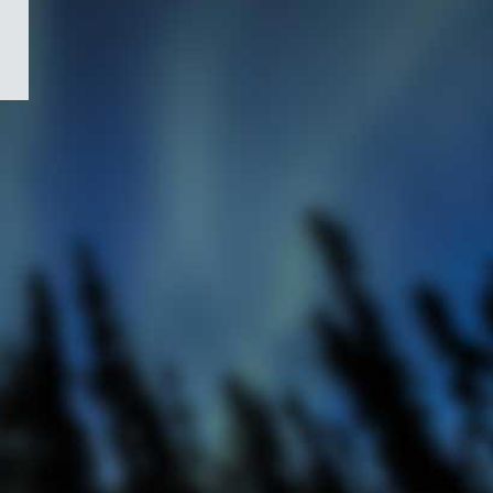
/
Symbole
du
gouvernement
du
Canada