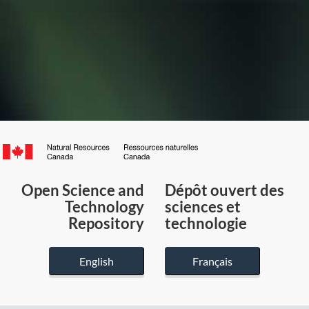
Canada.ca
/
Gouvernement
Open Science and
Dépôt ouvert des
du
Technology
sciences et
Canada
Repository
technologie
English
Français