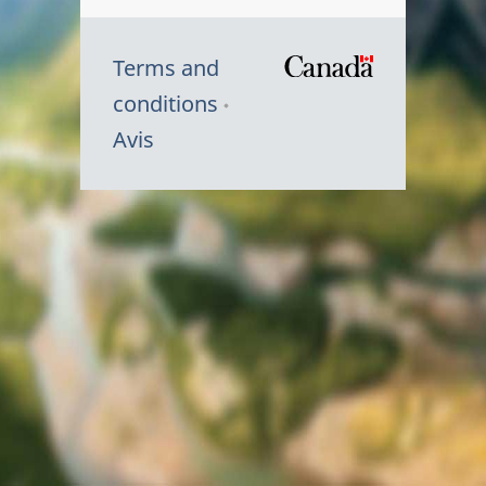
Terms and
/
conditions
Symbole
Avis
du
gouvernem
du
Canada