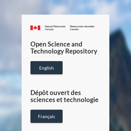
Canada.ca
/
Gouverneme
Open Science and
du
Technology Repository
Canada
English
Dépôt ouvert des
sciences et technologie
Français